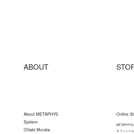
ABOUT
STO
About METAPHYS
Online S
System
METAPH
Chiaki Murata
オフィシャル