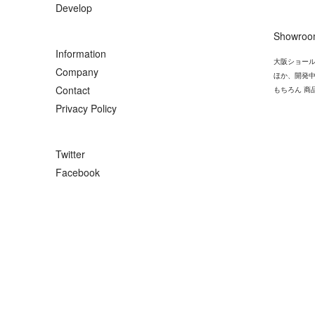
Develop
Showro
Information
大阪ショール
Company
ほか、開発
Contact
もちろん 商
Privacy Policy
Twitter
Facebook