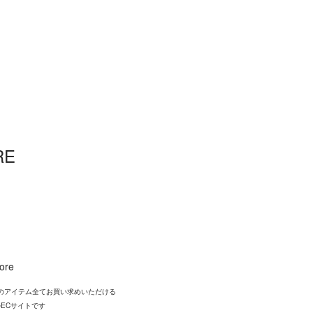
RE
tore
YSのアイテム全てお買い求めいただける
ECサイトです