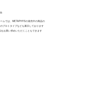
om
ームでは、METAPHYSの発売中の商品の
中のプロトタイプなども展示しております
品をお買い求めいただくこともできます