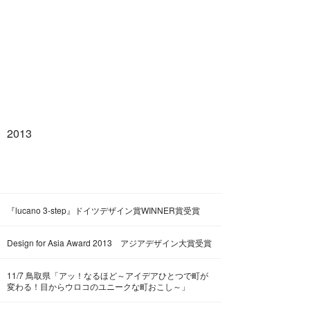
2013
『lucano 3-step』ドイツデザイン賞WINNER賞受賞
Design for Asia Award 2013 アジアデザイン大賞受賞
11/7 鳥取県「アッ！なるほど～アイデアひとつで町が
変わる！目からウロコのユニークな町おこし～」