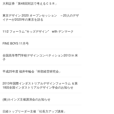
大和証券「第48回対話で考えるＣＳＲ」
東京デザイン 2020 オープンセッション ～20人のデザ
イナーが2020年の東京を語る
11/2 フォーラム "キッズデザイン" with デンマーク
FINE BOYS 11月号
全国高等専門学校デザインコンペティション2013 in 米
子
平成25年度 福井年輪会「幹部経営研究会」
2013年国際インダストリアルデザインフォーラム ＆第
18回全国インダストリアルデザイン学会のお知らせ
(株)カインズ主催講演会のお知らせ
日経トップリーダー主催「社長力アップ講座」