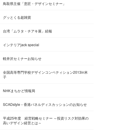
鳥取県主催「意匠・デザインセミナー」
グッとくる超雑貨
台湾「ムラタ・チアキ展」続報
インテリアjack special
軽井沢セミナーお知らせ
全国高等専門学校デザインコンペティション2013in米
子
NHKまちかど情報局
SCADstyle－香港パネルディスカッションのお知らせ
平成25年度 経営戦略セミナー ～投資リスク対効果の
高いデザイン経営とは～