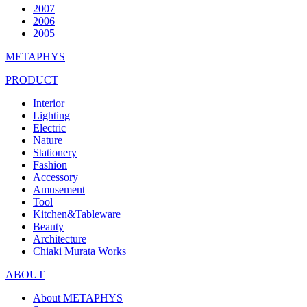
2007
2006
2005
METAPHYS
PRODUCT
Interior
Lighting
Electric
Nature
Stationery
Fashion
Accessory
Amusement
Tool
Kitchen&Tableware
Beauty
Architecture
Chiaki Murata Works
ABOUT
About METAPHYS