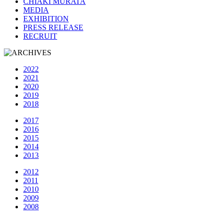
CHIAKI MURATA
MEDIA
EXHIBITION
PRESS RELEASE
RECRUIT
2022
2021
2020
2019
2018
2017
2016
2015
2014
2013
2012
2011
2010
2009
2008