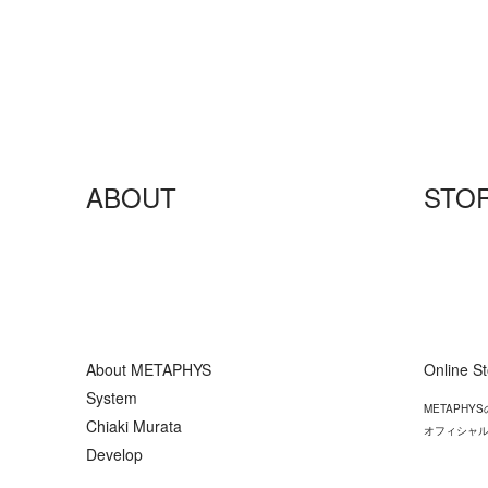
ABOUT
STO
About METAPHYS
Online S
System
METAPH
Chiaki Murata
オフィシャル
Develop