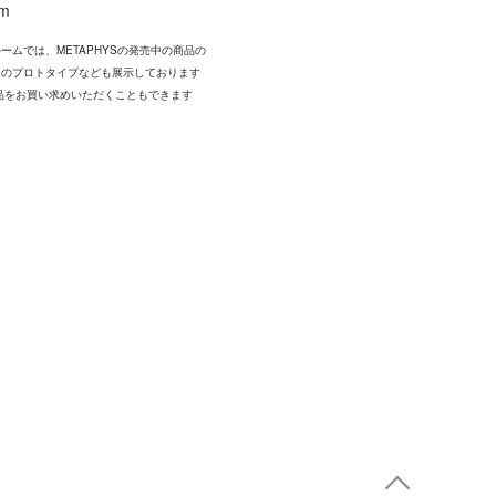
om
ームでは、METAPHYSの発売中の商品の
中のプロトタイプなども展示しております
品をお買い求めいただくこともできます