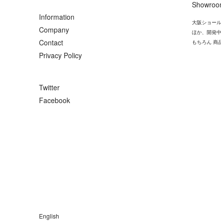
Showro
Information
大阪ショール
Company
ほか、開発
Contact
もちろん 商
Privacy Policy
Twitter
Facebook
English