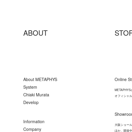
ABOUT
STO
About METAPHYS
Online S
System
METAPH
Chiaki Murata
オフィシャル
Develop
Showro
Information
大阪ショール
Company
ほか、開発