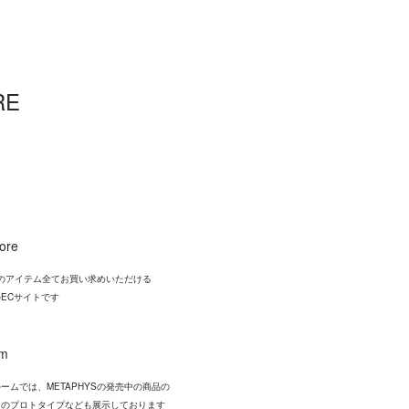
RE
tore
YSのアイテム全てお買い求めいただける
ECサイトです
om
ームでは、METAPHYSの発売中の商品の
中のプロトタイプなども展示しております